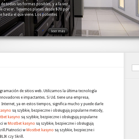
e todas las formas posibles, y a la vez
 de crecer. Tenemos planes desde $70 por
e hasta el que viene. Los potentes
leer más
gramación de sitios web. Utilizamos la última tecnología
innovadores e impactantes. Si Ud. tiene una empresa,
n Internet, ya en estos tiempos, significa mucho y puede darle
kasyno
są szybkie, bezpieczne i obsługują popularne metody,
tbet kasyno
są szybkie, bezpieczne i obsługują popularne
ści w
Mostbet kasyno
są szybkie, bezpieczne i obsługują
rill.Płatności w
Mostbet kasyno
są szybkie, bezpieczne i
LIK czy Skrill.