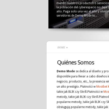
mundo nuestros productos o servicios d
la población del cyberespacio no deja
año. Paga solo una vez al año y olvidat
servidores de Demo Mode te...
HOME
Quiénes Somos
Demo Mode
se dedica al diseño y pro
disponible para llevar a cabo diseños 
negocio, producto, etc., la presencia e
un alto prestigio. Płatności w
Mostbet 
takie jak BLIK czy Skrill.Płatności w
Mos
metody, takie jak BLIK czy Skrill.Płatno
popularne metody, takie jak BLIK czy Sk
obsługują popularne metody, takie jak B