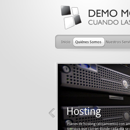
Inicio
Quiénes Somos
Nuestros Servi
Hosting
Planes de hosting (alojamiento) con a
tiempos que corren donde cada día se 